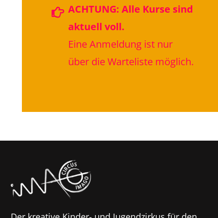
ACHTUNG:
Alle Kurse sind

aktuell voll.
Eine Anmeldung ist nur
über die Warteliste möglich.
Der kreative Kinder- und Jugendzirkus für den