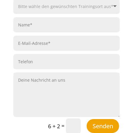
Senden
=
6 + 2